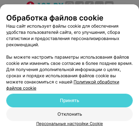
О проекте
Новости проекта
Размещение рекламы
Обработка файлов cookie
Медицинский маркетинг
Публичный договор
Наш сайт использует файлы cookie для обеспечения
удобства пользователей сайта, его улучшения, сбора
Пользовательское соглашение
Способы оплаты
статистики и предоставления персонализированных
Вакансии
Партнеры
рекомендаций.
Написать руководителю 103.by
Вы можете настроить параметры использования файлов
Написать в поддержку
cookie или изменить свое согласие в более позднее время.
Персональные настройки cookie
Для получения дополнительной информации о целях,
сроках и порядке использования файлов cookie вы
Обработка персональных данных
можете ознакомиться с нашей
Политикой обработки
файлов cookie
Принять
Отклонить
ВЫ ВЛАДЕЛЕЦ?
© 2026 ООО «Артокс Лаб», УНП 191700409
| 220012, Республика Беларусь,
Персональные настройки Cookie
г. Минск, улица Толбухина, 2, пом. 16 | help@103.by
Служба поддержки
+375 291212755