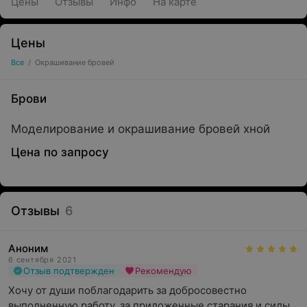
Цены
Отзывы
Инфо
На карте
Цены
Все
/
Окрашивание бровей
Брови
Моделирование и окрашивание бровей хной
Цена по запросу
Отзывы
6
Аноним
6 сентября 2021
Отзыв подтвержден
Рекомендую
Хочу от души поблагодарить за добросовестно 
выполненную работу, за приложенные старания и силы, 