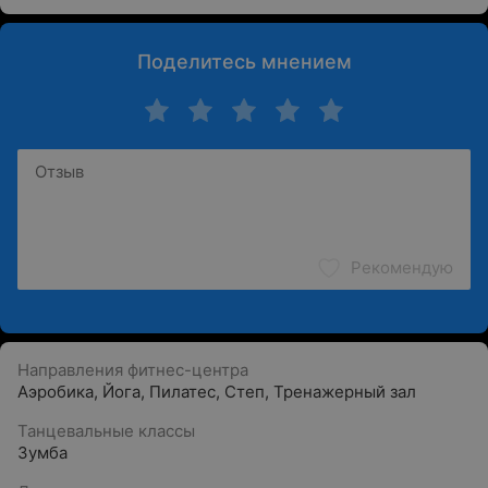
Поделитесь мнением
Рекомендую
Направления фитнес-центра
Аэробика
,
Йога
,
Пилатес
,
Степ
,
Тренажерный зал
Танцевальные классы
Зумба