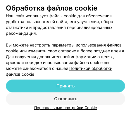
Обработка файлов cookie
Наш сайт использует файлы cookie для обеспечения
О проекте
Новости проекта
Размещение рекламы
удобства пользователей сайта, его улучшения, сбора
Медицинский маркетинг
Публичный договор
статистики и предоставления персонализированных
рекомендаций.
Пользовательское соглашение
Способы оплаты
Вакансии
Партнеры
Вы можете настроить параметры использования файлов
Написать руководителю 103.by
cookie или изменить свое согласие в более позднее время.
Для получения дополнительной информации о целях,
Написать в поддержку
сроках и порядке использования файлов cookie вы
Персональные настройки cookie
можете ознакомиться с нашей
Политикой обработки
файлов cookie
Обработка персональных данных
Принять
Отклонить
ВЫ ВЛАДЕЛЕЦ?
Персональные настройки Cookie
© 2026 ООО «Артокс Лаб», УНП 191700409
| 220012, Республика Беларусь,
г. Минск, улица Толбухина, 2, пом. 16 | help@103.by