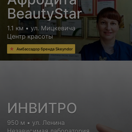
BeautyStar
1.1 км • ул. Мицкевича
Центр красоты
Амбассадор бренда Skeyndor
ИНВИТРО
950 м • ул. Ленина
Независимая лаборатория