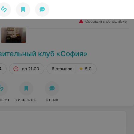
Избранное
Войти
Сообщить об ошибке
вительный клуб «София»
4
до 21:00
6 отзывов
5.0
ШРУТ
В ИЗБРАННОЕ
ОТЗЫВ