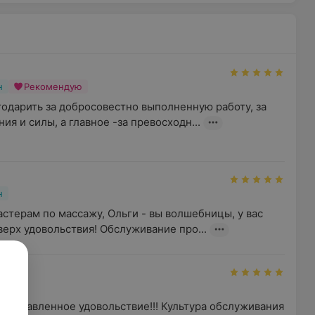
н
Рекомендую
одарить за добросовестно выполненную работу, за 
я и силы, а главное -за превосходн...
н
терам по массажу, Ольги - вы волшебницы, у вас 
верх удовольствия! Обслуживание про...
н
доставленное удовольствие!!! Культура обслуживания 