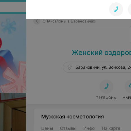
Поиск по сайту
СПА-салоны в Барановичах
Женский оздоро
Барановичи, ул. Войкова, 2
ТЕЛЕФОНЫ
МАР
Мужская косметология
Цены
Отзывы
Инфо
На карте