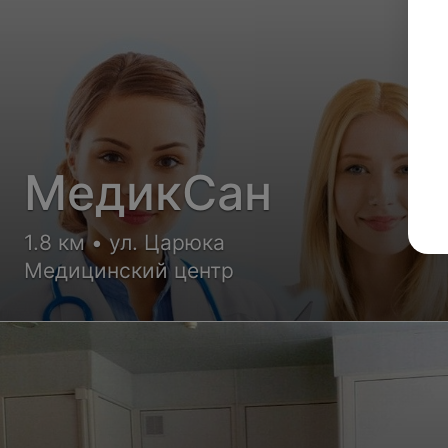
МедикСан
1.8 км • ул. Царюка
Медицинский центр