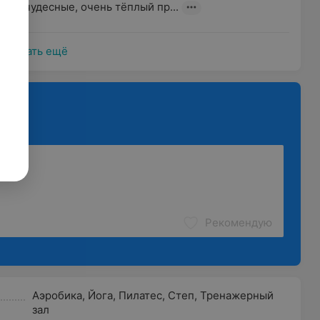
стера чудесные, очень тёплый пр...
Показать ещё
Рекомендую
Аэробика
,
Йога
,
Пилатес
,
Степ
,
Тренажерный
зал